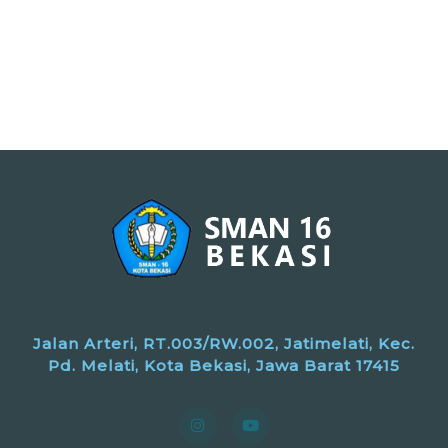
Jalan Arteri, RT.003/RW.002, Jatimelati, Kec.
Pd. Melati, Kota Bekasi, Jawa Barat 17415