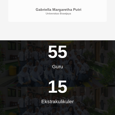
Gabriella Margaretha Putri
Uniiversitas Brawijaya
55
Guru
15
Ekstrakulikuler