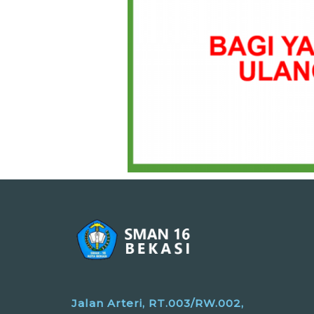
Jalan Arteri, RT.003/RW.002,